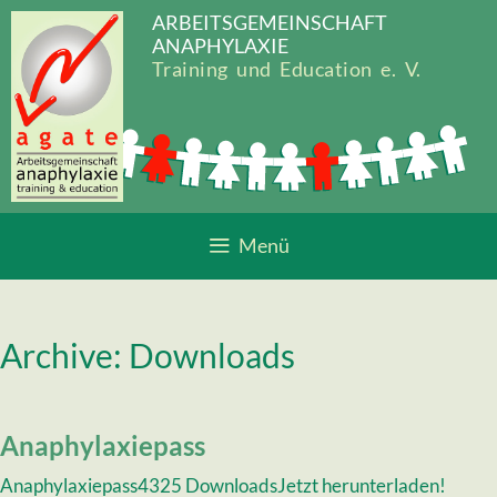
Zum
ARBEITSGEMEINSCHAFT
Inhalt
ANAPHYLAXIE
springen
Training und Education e. V.
Menü
Archive:
Downloads
Anaphylaxiepass
Anaphylaxiepass4325 DownloadsJetzt herunterladen!