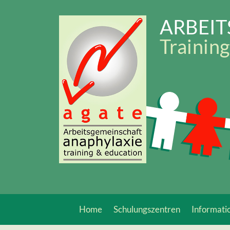
Zum
Inhalt
ARBEI
springen
Training
Home
Schulungszentren
Informati